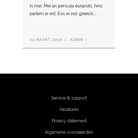
in mei. Mei an pericula euripidis, hinc
partem ei est. Eos ei nisl graecis,...
24 MAART 2016
ADMIN
Service & support
Vacatures
Privacy statement
Algemene voorwaarden