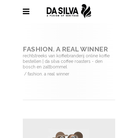
FASHION. A REAL WINNER
rechtstreeks van koffiebranderij online koffie
bestellen | da silva coffee roasters - den
bosch en zaltbommel
/
fashion. a real winner