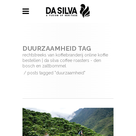
DUURZAAMHEID TAG
rechtstreeks van koffiebranderij online koffie
bestellen | da silva coffee roasters - den
bosch en zaltbommel
/
posts tagged "duurzaamheid"