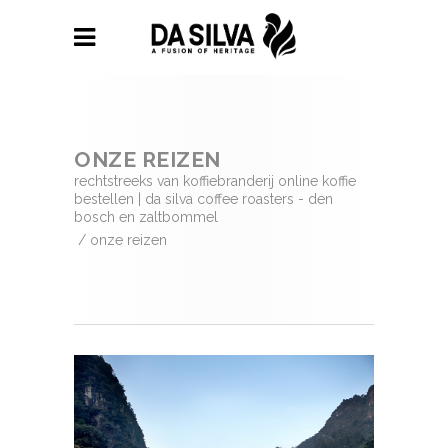
ONZE REIZEN
rechtstreeks van koffiebranderij online koffie
bestellen | da silva coffee roasters - den
bosch en zaltbommel
/
onze reizen